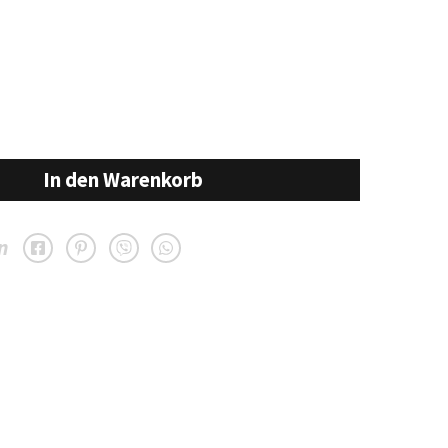
licher
ktueller
reis
t:
.00 €.
In den Warenkorb
n