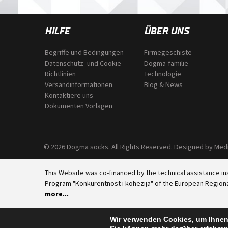
HILFE
ÜBER UNS
Begriffe und Bedingungen
Firmegeschiste
Datenschutz- und Cookie-
Dogma-familie
Richtlinien
Technologie
Versandinformationen
Blog & News
Kontaktiere uns
Dokumenten Vorlagen
© 2026 Dogma socks. All Rights Reserved. Designed by
Med
This Website was co-financed by the technical assistance i
Program "Konkurentnost i kohezija" of the European Regio
more...
Wir verwenden Cookies, um Ihnen 