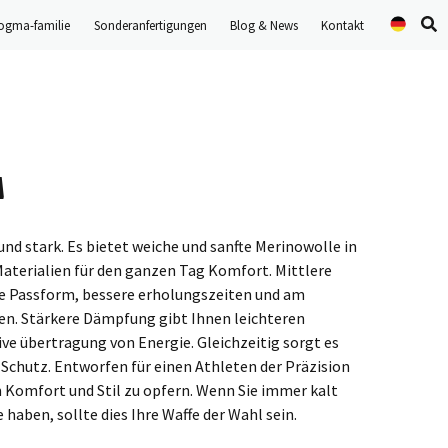
ogma-familie
Sonderanfertigungen
Blog & News
Kontakt
Se
pr
A
 und stark. Es bietet weiche und sanfte Merinowolle in
terialien für den ganzen Tag Komfort. Mittlere
e Passform, bessere erholungszeiten und am
hen. Stärkere Dämpfung gibt Ihnen leichteren
ve übertragung von Energie. Gleichzeitig sorgt es
Schutz. Entworfen für einen Athleten der Präzision
m Komfort und Stil zu opfern. Wenn Sie immer kalt
haben, sollte dies Ihre Waffe der Wahl sein.