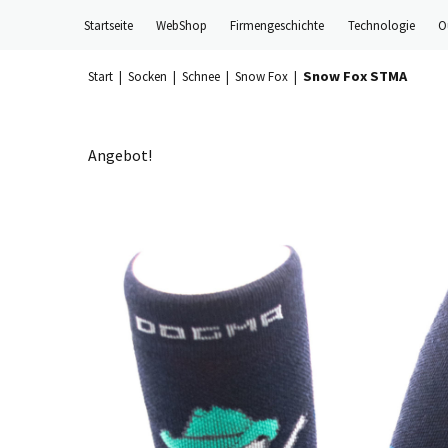
Skip
Startseite
WebShop
Firmengeschichte
Technologie
O
to
content
Snow Fox STMA
Start
|
Socken
|
Schnee
|
Snow Fox
|
Angebot!