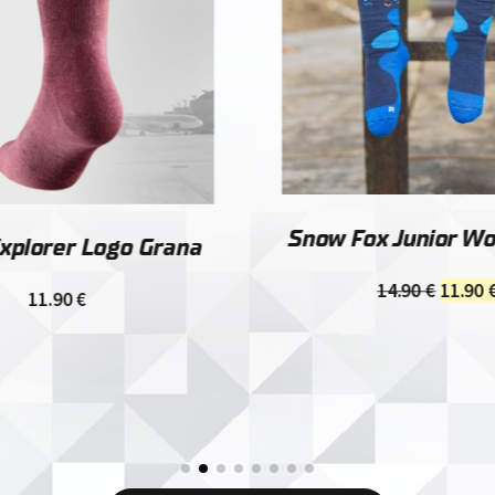
Snow Fox Junior W
xplorer Logo Grana
Ursprü
14.90
€
11.90
11.90
€
Preis
war:
14.90 