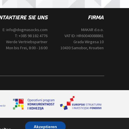
NTAKTIERE SIE UNS
FIRMA
E:
info@dogmasocks.com
MAKAR d.o.o.
T:
+385 98 182 4776
VAT ID: HR60040088861
Werde Vertriebspartner
Grada Wirgesa 10
Mon bis Frei, 8:00 - 16:00
10430 Samobor, Kroatien
Akzeptieren