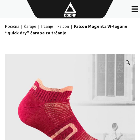
Skip
to
content
Falcon Magenta W-lagane
Početna
|
Čarape
|
Trčanje
|
Falcon
|
“quick dry” čarape za trčanje
🔍