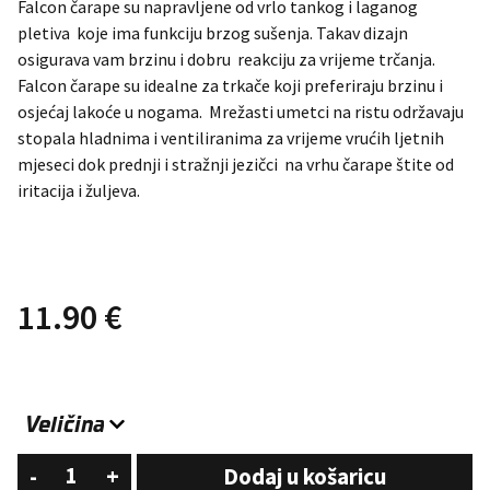
Falcon čarape su napravljene od vrlo tankog i laganog
pletiva koje ima funkciju brzog sušenja. Takav dizajn
osigurava vam brzinu i dobru reakciju za vrijeme trčanja.
Falcon čarape su idealne za trkače koji preferiraju brzinu i
osjećaj lakoće u nogama. Mrežasti umetci na ristu održavaju
stopala hladnima i ventiliranima za vrijeme vrućih ljetnih
mjeseci dok prednji i stražnji jezičci na vrhu čarape štite od
iritacija i žuljeva.
11.90
€
Falcon
-
+
Dodaj u košaricu