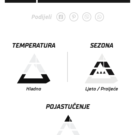
Magenta
W-
Podijeli
lagane
"quick
dry"
TEMPERATURA
SEZONA
čarape
za
trčanje
količina
Hladno
Ljeto / Proljeće
POJASTUČENJE