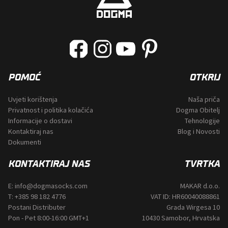
POMOĆ
OTKRIJ
Uvjeti korištenja
Naša priča
Privatnost i politika kolačića
Dogma Obitelj
Informacije o dostavi
Tehnologije
Kontaktiraj nas
Blog i Novosti
Dokumenti
KONTAKTIRAJ NAS
TVRTKA
E:
info@dogmasocks.com
MAKAR d.o.o.
T:
+385 98 182 4776
VAT ID: HR60040088861
Postani Distributer
Grada Wirgesa 10
Pon - Pet 8:00-16:00 GMT+1
10430 Samobor, Hrvatska