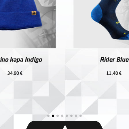
ino kapa Indigo
Rider Blue
34.90
€
11.40
€