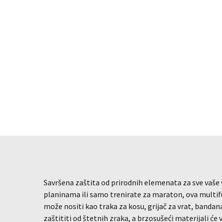
Savršena zaštita od prirodnih elemenata za sve vaše
planinama ili samo trenirate za maraton, ova multifu
može nositi kao traka za kosu, grijač za vrat, banda
zaštititi od štetnih zraka, a brzosušeći materijali će 