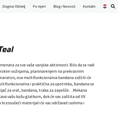
Dogma Obitelj
Po mjeri
Blog i Novosti
Kontakt
Se
pr
Teal
menata za sve vaše vanjske aktivnosti. Bilo da se radi
rskim vožnjama, planinarenjem na prekrasnim
 maraton, ova multifunkcionalna bandana zaštiti će
Multifunkcionalna i praktična za upotrebu, bandana se
grijač za vrat, bandana, traka za zapešče…Mekana
žava vašu kožu glatkom, dok će vas zaštita od UV
a brzosušeći materijali će vas održavati suhima i