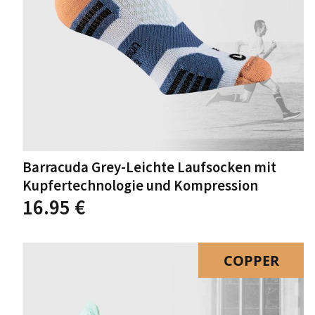
Barracuda Grey-Leichte Laufsocken mit
Kupfertechnologie und Kompression
Dieses
16.95
€
Produkt
weist
mehrere
Varianten
COPPER
auf.
Die
Optionen
können