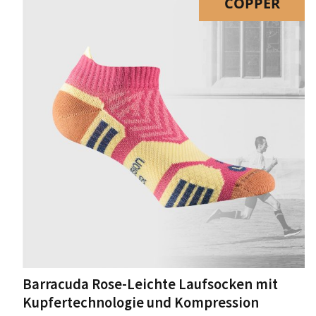
Varianten
COPPER
auf.
Die
Optionen
können
auf
der
Produktseite
gewählt
werden
Barracuda Rose-Leichte Laufsocken mit
Kupfertechnologie und Kompression