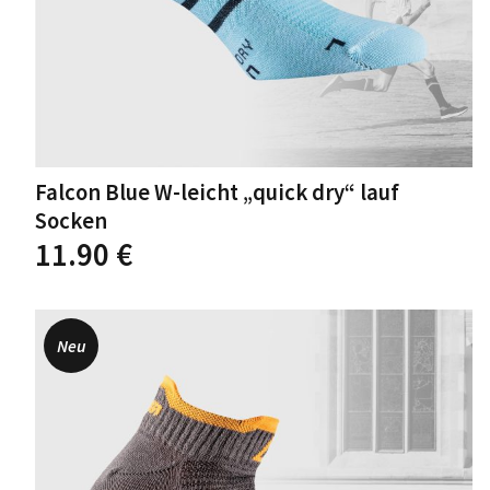
Falcon Blue W-leicht „quick dry“ lauf
Socken
Dieses
11.90
€
Produkt
weist
mehrere
Varianten
Neu
auf.
Die
Optionen
können
auf
der
Produktseite