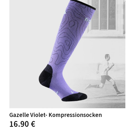
auf.
Die
Optionen
können
auf
der
Produktseite
gewählt
werden
Gazelle Violet- Kompressionsocken
Dieses
16.90
€
Produkt