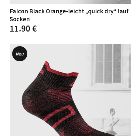
Falcon Black Orange-leicht „quick dry“ lauf
Socken
Dieses
11.90
€
Produkt
weist
mehrere
Varianten
Neu
auf.
Die
Optionen
können
auf
der
Produktseite
gewählt
werden