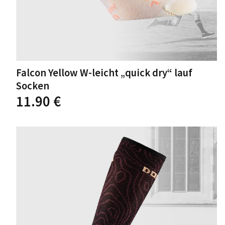
Falcon Yellow W-leicht „quick dry“ lauf
Socken
Dieses
11.90
€
Produkt
weist
mehrere
Varianten
auf.
Die
Optionen
können
auf
der
Produktseite
gewählt