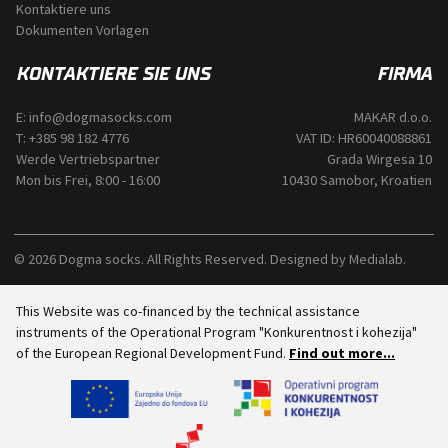
Kontaktiere uns
Dokumenten Vorlagen
KONTAKTIERE SIE UNS
FIRMA
E:
info@dogmasocks.com
MAKAR d.o.o.
T:
+385 98 182 4776
VAT ID: HR60040088861
Werde Vertriebspartner
Grada Wirgesa 10
Mon bis Frei, 8:00 - 16:00
10430 Samobor, Kroatien
© 2026 Dogma socks. All Rights Reserved. Designed by
Medialab
.
This Website was co-financed by the technical assistance
instruments of the Operational Program "Konkurentnost i kohezija"
of the European Regional Development Fund.
Find out more...