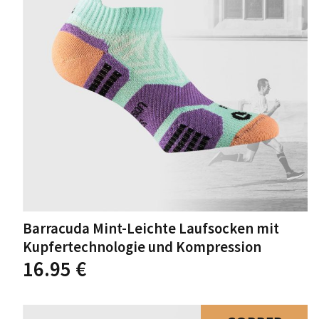
auf
der
Produktseite
gewählt
werden
Barracuda Mint-Leichte Laufsocken mit
Kupfertechnologie und Kompression
Dieses
16.95
€
Produkt
weist
mehrere