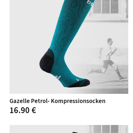
können
auf
der
Produktseite
gewählt
werden
Gazelle Petrol- Kompressionsocken
Dieses
16.90
€
Produkt
weist
mehrere
Varianten