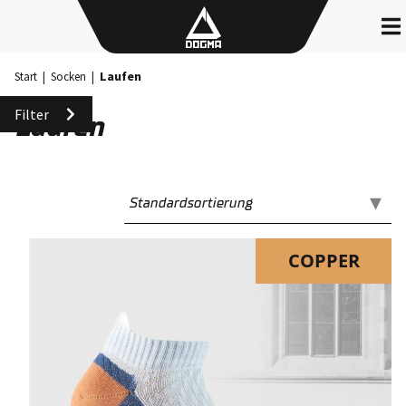
Skip
to
content
Laufen
Start
|
Socken
|
Filter
Laufen
COPPER