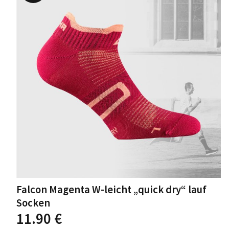
Die
Optionen
können
auf
der
Produktseite
gewählt
werden
Falcon Magenta W-leicht „quick dry“ lauf
Socken
Dieses
11.90
€
Produkt