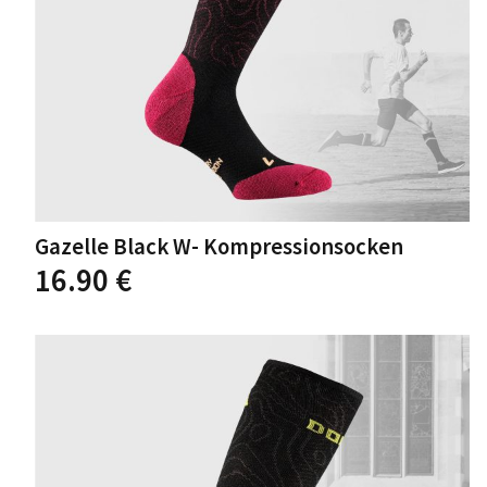
werden
Gazelle Black W- Kompressionsocken
Dieses
16.90
€
Produkt
weist
mehrere
Varianten
auf.
Die
Optionen
können
auf