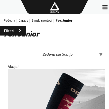
Skip
to
content
Fox Junior
Početna
|
Čarape
|
Zimski sportovi
|
Filteri
Fox Junior
Akcija!