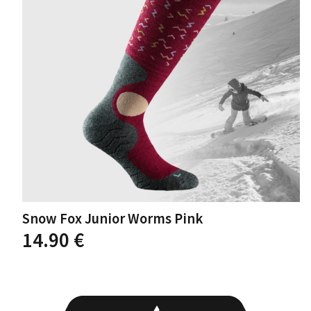
14.90 €
Snow Fox Junior Worms Pink
Ovaj
14.90
€
proizvod
ima
više
varijanti.
Opcije