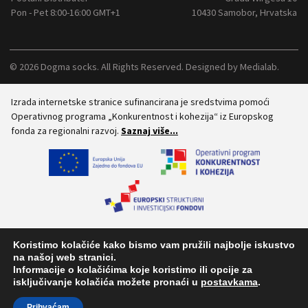
Pon - Pet 8:00-16:00 GMT+1
10430 Samobor, Hrvatska
© 2026 Dogma socks. All Rights Reserved. Designed by
Medialab
.
Izrada internetske stranice sufinancirana je sredstvima pomoći
Operativnog programa „Konkurentnost i kohezija“ iz Europskog
fonda za regionalni razvoj.
Saznaj više...
Koristimo kolačiće kako bismo vam pružili najbolje iskustvo
na našoj web stranici.
Informacije o kolačićima koje koristimo ili opcije za
isključivanje kolačića možete pronaći u
postavkama
.
Prihvaćam