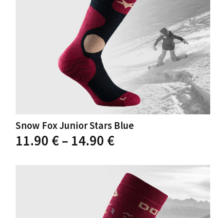
Snow Fox Junior Stars Blue
Raspon
11.90
€
–
14.90
€
cijena:
od
11.90 €
do