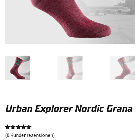
Urban Explorer Nordic Grana
(
0
Kundenrezensionen)
Bewertet mit
1