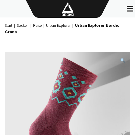
Skip
to
content
Urban Explorer Nordic
Start
|
Socken
|
Reise
|
Urban Explorer
|
Grana