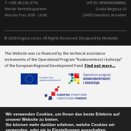
T:
+385 98 182 4776
VAT ID: HR60040088861
Werde Vertriebspartner
Grada Wirgesa 10
Mon bis Frei, 8:00 - 16:00
10430 Samobor, Kroatien
© 2026 Dogma socks. All Rights Reserved. Designed by
Medialab
.
This Website was co-financed by the technical assistance
instruments of the Operational Program "Konkurentnost i kohezija"
of the European Regional Development Fund.
Find out more...
Wir verwenden Cookies, um Ihnen das beste Erlebnis auf
unserer Website zu bieten.
Sie können mehr darüber erfahren, welche Cookies wir
verwenden, oder sie in
Einstellungen
ausschalten.