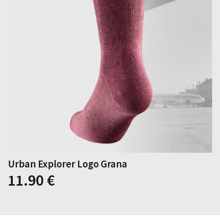
Urban Explorer Logo Grana
11.90
€
Dieses
Produkt
weist