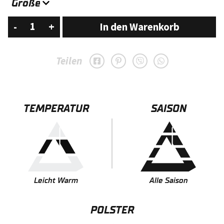
Urban
-
+
In den Warenkorb
Explorer
Nordic
Teilen
Grana
Menge
TEMPERATUR
SAISON
Leicht Warm
Alle Saison
POLSTER