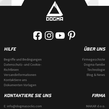
HILFE
ÜBER UNS
Begriffe und Bedingungen
Firmegeschiste
Datenschutz- und Cookie-
Dogma-familie
Richtlinien
Technologie
Versandinformationen
Blog & News
Kontaktiere uns
Dokumenten Vorlagen
KONTAKTIERE SIE UNS
FIRMA
E:
info@dogmasocks.com
MAKAR d.o.o.