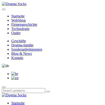
Skip
to
content
Startseite
WebShop
Firmengeschichte
Technologie
Outlet
Geschäfte
Dogma-familie
Sonderanfertigungen
Blog & News
Kontakt
Search
Search
products
Search
products
Startseite