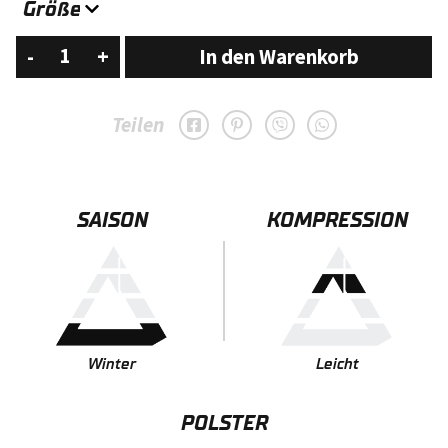
Snow
-
+
In den Warenkorb
Eater
White
Teilen
Tiger-
Funktionelle
Skisocken
SAISON
KOMPRESSION
mit
gepolsterten
Zonen
und
Merinowolle
Winter
Leicht
im
Fußbereich
POLSTER