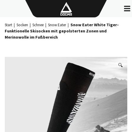
Skip
to
content
Snow Eater White Tiger-
Start
|
Socken
|
Schnee
|
Snow Eater
|
Funktionelle Skisocken mit gepolsterten Zonen und
Merinowolle im Fußbereich
🔍